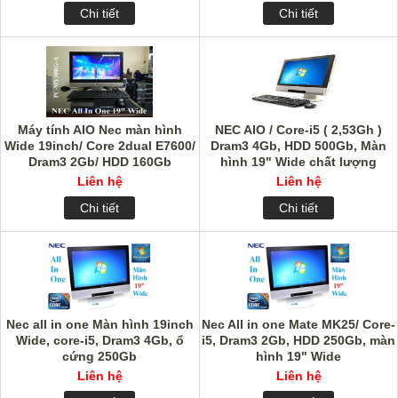
Chi tiết
Chi tiết
Máy tính AIO Nec màn hình
NEC AIO / Core-i5 ( 2,53Gh )
Wide 19inch/ Core 2dual E7600/
Dram3 4Gb, HDD 500Gb, Màn
Dram3 2Gb/ HDD 160Gb
hình 19" Wide chất lượng
Liên hệ
Liên hệ
Chi tiết
Chi tiết
Nec all in one Màn hình 19inch
Nec All in one Mate MK25/ Core-
Wide, core-i5, Dram3 4Gb, ổ
i5, Dram3 2Gb, HDD 250Gb, màn
cứng 250Gb
hình 19" Wide
Liên hệ
Liên hệ