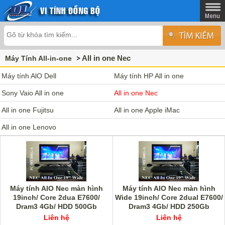
All in one Nec
Máy Tính All-in-one
Máy tính AlO Dell
Máy tính HP All in one
Sony Vaio All in one
All in one Nec
All in one Fujitsu
All in one Apple iMac
All in one Lenovo
Máy tính AIO Nec màn hình
Máy tính AIO Nec màn hình
19inch/ Core 2dua E7600/
Wide 19inch/ Core 2dual E7600/
Dram3 4Gb/ HDD 500Gb
Dram3 4Gb/ HDD 250Gb
Liên hệ
Liên hệ