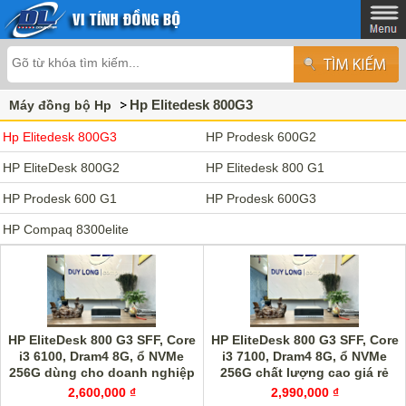
Hp Elitedesk 800G3
Máy đồng bộ Hp
Hp Elitedesk 800G3
HP Prodesk 600G2
HP EliteDesk 800G2
HP Elitedesk 800 G1
HP Prodesk 600 G1
HP Prodesk 600G3
HP Compaq 8300elite
HP EliteDesk 800 G3 SFF, Core
HP EliteDesk 800 G3 SFF, Core
i3 6100, Dram4 8G, ổ NVMe
i3 7100, Dram4 8G, ổ NVMe
256G dùng cho doanh nghiệp
256G chất lượng cao giá rẻ
văn phòng
2,600,000 ₫
2,990,000 ₫