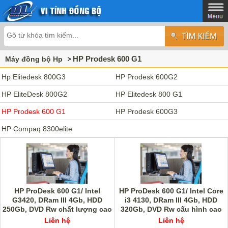
HP Prodesk 600 G1
Máy đồng bộ Hp
Hp Elitedesk 800G3
HP Prodesk 600G2
HP EliteDesk 800G2
HP Elitedesk 800 G1
HP Prodesk 600 G1
HP Prodesk 600G3
HP Compaq 8300elite
HP ProDesk 600 G1/ Intel
HP ProDesk 600 G1/ Intel Core
G3420, DRam III 4Gb, HDD
i3 4130, DRam III 4Gb, HDD
250Gb, DVD Rw chất lượng cao
320Gb, DVD Rw cấu hình cao
giá rẻ
Liên hệ
Liên hệ