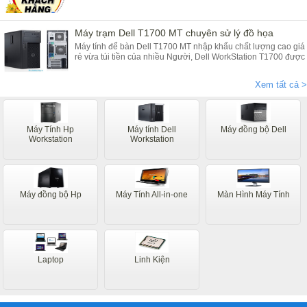
Máy trạm Dell T1700 MT chuyên sử lý đồ họa
Máy tính để bàn Dell T1700 MT nhập khẩu chất lượng cao giá
rẻ vừa túi tiền của nhiều Người, Dell WorkStation T1700 được
bảo hành 2 năm ( hỏng gì đồi ngay và luôn ) cung cấp bởi
Duy Long
Xem tất cả >
Máy Tính Hp
Máy tính Dell
Máy đồng bộ Dell
Workstation
Workstation
Máy đồng bộ Hp
Máy Tính All-in-one
Màn Hình Máy Tính
Laptop
Linh Kiện