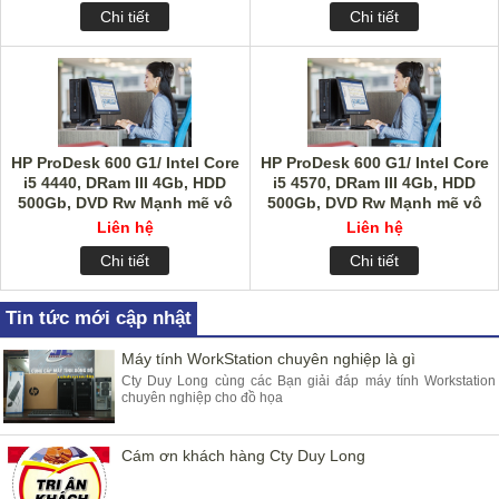
Chi tiết
Chi tiết
HP ProDesk 600 G1/ Intel Core
HP ProDesk 600 G1/ Intel Core
i5 4440, DRam III 4Gb, HDD
i5 4570, DRam III 4Gb, HDD
500Gb, DVD Rw Mạnh mẽ vô
500Gb, DVD Rw Mạnh mẽ vô
cùng
cùng
Liên hệ
Liên hệ
Chi tiết
Chi tiết
Tin tức mới cập nhật
Máy tính WorkStation chuyên nghiệp là gì
Cty Duy Long cùng các Bạn giải đáp máy tính Workstation
chuyên nghiệp cho đồ họa
Cám ơn khách hàng Cty Duy Long