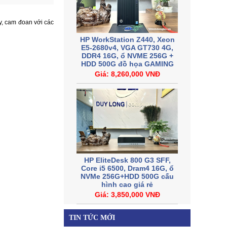
y, cam đoan với các
HP WorkStation Z440, Xeon
E5-2680v4, VGA GT730 4G,
DDR4 16G, ổ NVME 256G +
HDD 500G đồ họa GAMING
Giá: 8,260,000 VNĐ
HP EliteDesk 800 G3 SFF,
Core i5 6500, Dram4 16G, ổ
NVMe 256G+HDD 500G cấu
hình cao giá rẻ
Giá: 3,850,000 VNĐ
TIN TỨC MỚI