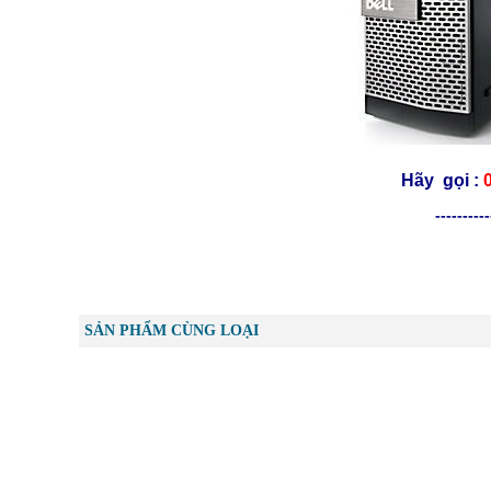
Hãy gọi :
----------
SẢN PHẨM CÙNG LOẠI