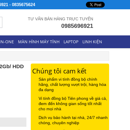
6921 - 0835675624
TƯ VẤN BÁN HÀNG TRỰC TUYẾN
0985696921
-IN-ONE
MÀN HÌNH MÁY TÍNH
LAPTOP
LINH KIỆN
3 2Gb/ HDD
Chúng tôi cam kết
Sản phẩm vi tính đồng bộ chính
hãng, chất lượng vượt trội, hàng hóa
đa dạng
Vi tính đồng bộ Tiên phong về giá cả,
đem đến không gian sống tốt nhất
cho mọi nhà
Dịch vụ bảo hành tại nhà, 24/7 nhanh
chóng, chuyên nghiệp