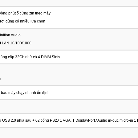
vòng phút ổ cứng zin theo máy
ời dùng có nhiều lựa chọn
inition Audio
et LAN 10/100/1000
âng cấp 32Gb nhờ có 4 DIMM Slots
o
 bảo máy chạy nhanh ổn định
g USB 2.0 phía sau + 02 cổng PS2
./ 1 VGA, 1 DisplayPort./ Audio in-out, micro-in
1 