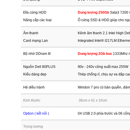
Đĩa cứng HDD
Dung lượng 250Gb
Sata3 7200 
Nâng cấp các loại
Ổ cứng SSD & HDD giúp cho ngư
Âm thanh
Kênh âm thanh 2.1 Intel High Def
Card mạng Lan
Integrated Intel® I217LM Ethern
Bộ nhớ DDram III
Dung lượng 2Gb bus
1333Mhz n
Nguồn Dell 80PLUS
90v - 240v công suất max 255W
Kiểu dáng đẹp
Thép chống rỉ, chịu sự va đập ca
Hệ điều hành
Windon 7 pro có bản quyền, đảm
Kích thước
36cm x 41 x 10cm
Option ( kết nối )
04 USB 2.0 phía trước và 06 cổn
Trọng lượng