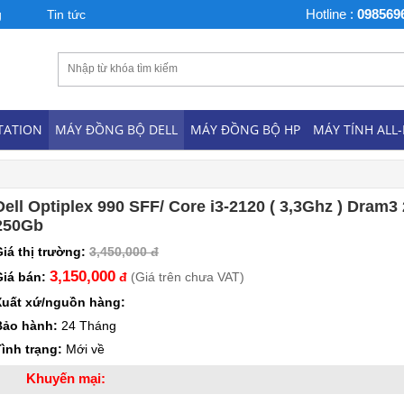
Hotline :
098569
g
Tin tức
TATION
MÁY ĐỒNG BỘ DELL
MÁY ĐỒNG BỘ HP
MÁY TÍNH ALL
Dell Optiplex 990 SFF/ Core i3-2120 ( 3,3Ghz ) Dram
250Gb
Giá thị trường:
3,450,000 đ
3,150,000
Giá bán:
đ
(Giá trên chưa VAT)
Xuất xứ/nguồn hàng:
Bảo hành:
24 Tháng
ình trạng:
Mới về
Khuyến mại: