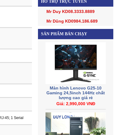
HỖ TRỢ TRỰC TUYẾN
Mr Duy KD
08.3333.8889
Mr Dũng KD
0984.186.689
SẢN PHẨM BÁN CHẠY
Màn hình Lenovo G25-10
Gaming 24,5inch 144Hz chất
lượng cao giá rẻ
Giá: 2,990,000 VNĐ
RJ-45; 1 Serial