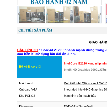
CHI TIẾT SẢN PHẨM
GIAO HÀNG
CẤU HÌNH 01
: Core-i3 21200 nhanh mạnh dùng trong đồ
cao bền bỉ sử dụng lâu dài ổn định.
Intel Core i32120 xung nhịp min
Bộ xử lý core-i3
Intel® HD Graphics 2000....Đầu
Mainboard
Dell 990 Intel Q67 socket LGA11
Onboard VGA
Integrated Intel® HD Graphics 2
Khe PCI x16
Màn hình bản mạch thấp
Đĩa quang
DVD+/-RW SuperMulti