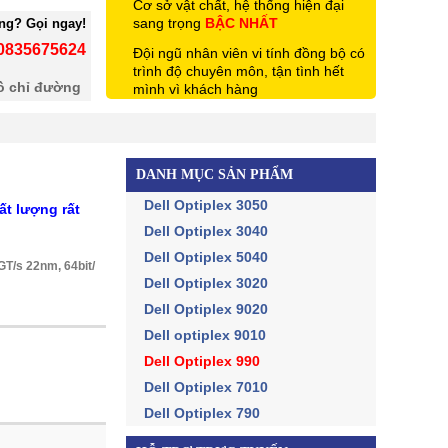
Cơ sở vật chất, hệ thống hiện đại
sang trọng
BẬC NHẤT
àng? Gọi ngay!
: 0835675624
Đội ngũ nhân viên vi tính đồng bộ có
trình độ chuyên môn, tận tình hết
ồ chỉ đường
mình vì khách hàng
DANH MỤC SẢN PHẨM
Dell Optiplex 3050
ất lượng rất
Dell Optiplex 3040
Dell Optiplex 5040
GT/s 22nm, 64bit/
Dell Optiplex 3020
Dell Optiplex 9020
Dell optiplex 9010
Dell Optiplex 990
Dell Optiplex 7010
Dell Optiplex 790