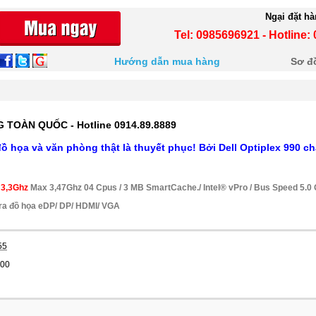
Ngại đặt h
Tel: 0985696921 - Hotline
Hướng dẫn mua hàng
Sơ đ
 TOÀN QUỐC - Hotline 0914.89.8889
 họa và văn phòng thật là thuyết phục! Bởi Dell Optiplex 990 ch
 3,3Ghz
Max 3,47Ghz 04 Cpus / 3 MB SmartCache./ Intel® vPro / Bus Speed 5.0 
 ra đồ họa eDP/ DP/ HDMI/ VGA
55
000