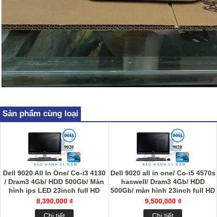
Sản phẩm cùng loại
Dell 9020 All In One/ Co-i3 4130
Dell 9020 all in one/ Co-i5 4570s
/ Dram3 4Gb/ HDD 500Gb/ Màn
haswell/ Dram3 4Gb/ HDD
hình ips LED 23inch full HD
500Gb/ màn hình 23inch full HD
8,390,000 ₫
9,500,000 ₫
Chi tiết
Chi tiết