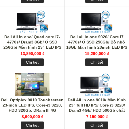
Dell All in one/ Quad core i7-
Dell all in one 9020/ Core i7
4770s/ Dram3 8Gb/ Ổ SSD
4770s/ Ổ SSD 256Gb/ Bộ nhớ
256Gb/ Màn hình 23" LED IPS
16Gb Màn hình 23inch LED IPS
13,890,000 ₫
15,290,000 ₫
Chi tiết
Chi tiết
Dell Optiplex 9010 Touchscreen
Dell All in one 9010/ Màn hình
23-inch LED IPS, Core-i3 3220,
23" full HD IPS/ Core i3 3220/
HDD 320Gb, DRam III 4G
Dram3 4Gb/ HDD 500Gb chất
lượng cao
8,900,000 ₫
7,190,000 ₫
Chi tiết
Chi tiết