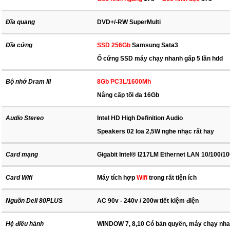
Đĩa quang
DVD+/-RW SuperMulti
Đĩa cứng
SSD 256Gb
Samsung Sata3
Ổ cứng SSD máy chạy nhanh gấp 5 lần hdd
Bộ nhớ Dram III
8Gb PC3L/1600Mh
Nâng cấp tối đa 16Gb
Audio Stereo
Intel HD High Definition Audio
Speakers 02 loa 2,5W nghe nhạc rất hay
Card mạng
Gigabit Intel® I217LM Ethernet LAN 10/100/1
Card Wifi
Máy tích hợp
Wifi
trong rất tiện ích
Nguồn Dell 80PLUS
AC 90v - 240v / 200w tiết kiệm điện
Hệ điều hành
WINDOW 7, 8,10 Có bản quyền, máy chạy nha