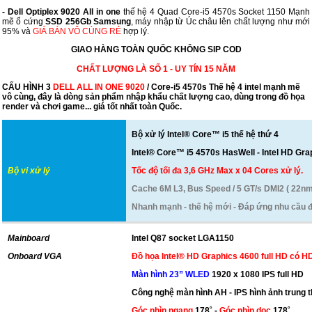
-
Dell Optiplex 9020 All in one
thế hệ 4 Quad Core-i5 4570s Socket 1150 Mạnh
mẽ ổ cứng
SSD 256Gb Samsung
, máy nhập từ Úc châu lên chất lượng như mới
95% và
GIÁ BÁN VÔ CÙNG RẺ
hợp lý.
GIAO HÀNG TOÀN QUỐC KHÔNG SIP COD
CHẤT LƯỢNG LÀ SỐ 1 - UY TÍN 15 NĂM
CẤU HÌNH 3
DELL ALL IN ONE 9020
/ Core-i5 4570s Thế hệ 4 intel mạnh mẽ
vô cùng, đây là dòng sản phẩm nhập khẩu chất lượng cao, dùng trong đồ họa
render và chơi game... giá tốt nhất toàn Quốc.
Bộ xử lý Intel® Core™ i5 thế hệ thứ 4
Intel® Core™ i5 4570s HasWell - Intel HD Gr
Bộ vi xử lý
Tốc độ tối đa 3,6 GHz Max x 04 Cores xử lý.
Cache 6M L3, Bus Speed / 5 GT/s DMI2 ( 22nm 6
Nhanh mạnh - thế hệ mới - Đáp ứng nhu cầu 
Mainboard
Intel Q87 socket LGA1150
Onboard VGA
Đồ họa Intel® HD Graphics 4600 full HD có 
Màn hình 23” WLED
1920 x 1080 IPS full HD
Công nghệ màn hình AH - IPS hình ảnh trung 
Góc nhìn ngang
178˚
-
Góc nhìn dọc
178˚