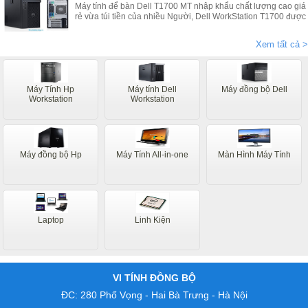
Máy tính để bàn Dell T1700 MT nhập khẩu chất lượng cao giá
rẻ vừa túi tiền của nhiều Người, Dell WorkStation T1700 được
bảo hành 2 năm ( hỏng gì đồi ngay và luôn ) cung cấp bởi
Duy Long
Xem tất cả >
Máy Tính Hp
Máy tính Dell
Máy đồng bộ Dell
Workstation
Workstation
Máy đồng bộ Hp
Máy Tính All-in-one
Màn Hình Máy Tính
Laptop
Linh Kiện
VI TÍNH ĐỒNG BỘ
ĐC: 280 Phố Vọng - Hai Bà Trưng - Hà Nội