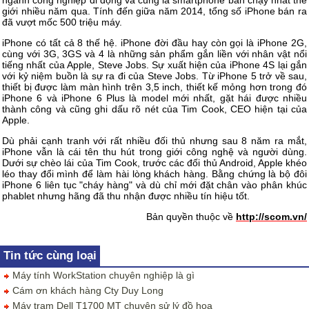
ngành công nghiệp di động và cũng là smartphone bán chạy nhất thế
giới nhiều năm qua. Tính đến giữa năm 2014, tổng số iPhone bán ra
đã vượt mốc 500 triệu máy.
iPhone có tất cả 8 thế hệ. iPhone đời đầu hay còn gọi là iPhone 2G,
cùng với 3G, 3GS và 4 là những sản phẩm gắn liền với nhân vật nổi
tiếng nhất của Apple, Steve Jobs. Sự xuất hiện của iPhone 4S lại gắn
với kỷ niệm buồn là sự ra đi của Steve Jobs. Từ iPhone 5 trở về sau,
thiết bị được làm màn hình trên 3,5 inch, thiết kế mỏng hơn trong đó
iPhone 6 và iPhone 6 Plus là model mới nhất, gặt hái được nhiều
thành công và cũng ghi dấu rõ nét của Tim Cook, CEO hiện tại của
Apple.
Dù phải cạnh tranh với rất nhiều đối thủ nhưng sau 8 năm ra mắt,
iPhone vẫn là cái tên thu hút trong giới công nghệ và người dùng.
Dưới sự chèo lái của Tim Cook, trước các đối thủ Android, Apple khéo
léo thay đổi mình để làm hài lòng khách hàng. Bằng chứng là bộ đôi
iPhone 6 liên tục "cháy hàng" và dù chỉ mới đặt chân vào phân khúc
phablet nhưng hãng đã thu nhận được nhiều tín hiệu tốt.
Bản quyền thuộc về
http://scom.vn/
Tin tức cùng loại
Máy tính WorkStation chuyên nghiệp là gì
Cám ơn khách hàng Cty Duy Long
Máy trạm Dell T1700 MT chuyên sử lý đồ họa